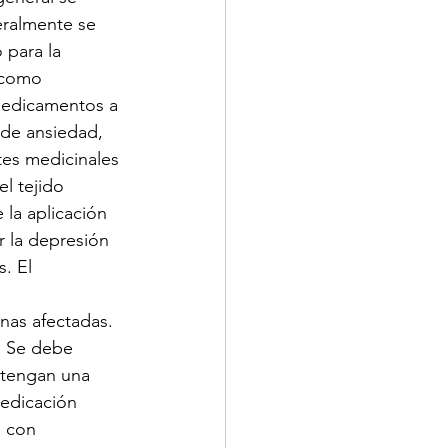
eralmente se 
 para la 
í como 
 medicamentos a 
 de ansiedad, 
tes medicinales 
el tejido 
la aplicación 
 la depresión 
. El 
nas afectadas. 
. Se debe 
tengan una 
medicación 
s con 