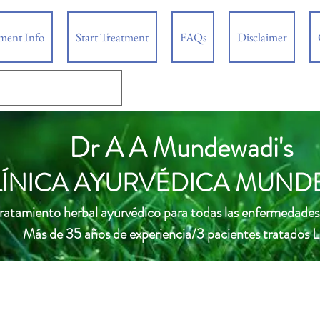
tment Info
Start Treatment
FAQs
Disclaimer
Dr A A Mundewadi's
LÍNICA AYURVÉDICA MUND
ratamiento herbal ayurvédico para todas las enfermedades
Más de 35 años de experiencia/3 pacientes tratados 