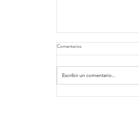
Envejecimiento inverso, una
Comentarios
perspectiva ayurvédica
En otro artículo se discuten datos
sencillos sobre el envejecimiento
Escribir un comentario...
inverso en relación con la
medicina moderna, así como
algunos...