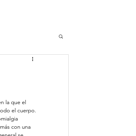
n la que el 
todo el cuerpo. 
mialgia 
 más con una 
general se 