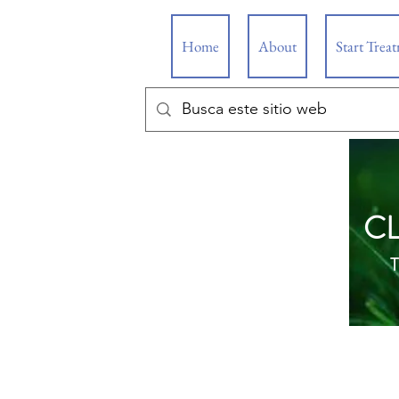
Home
About
Start Trea
C
T