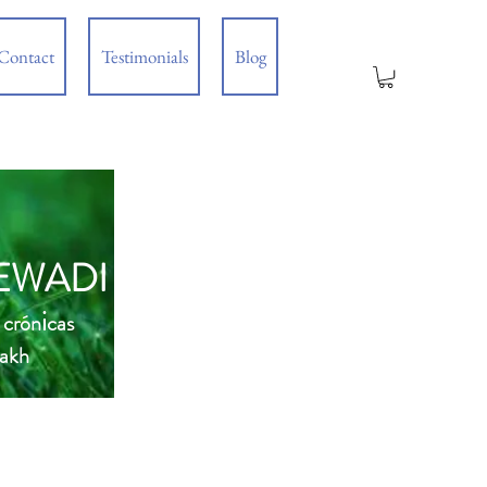
Contact
Testimonials
Blog
EWADI
i
 crón
cas
Lakh