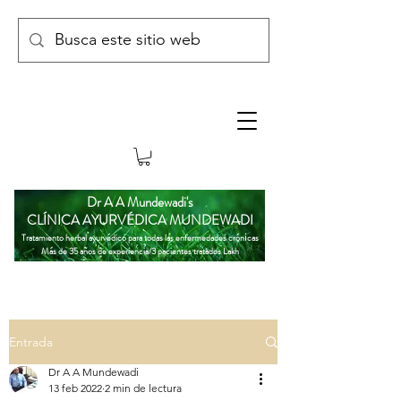
Dr A A Mundewadi's
CLÍNICA AYURVÉDICA MUNDEWADI
i
Tratamiento herbal ayurvédico para todas las enfermedades crón
cas
Más de 35 años de experiencia/3 pacientes tratados Lakh
Entrada
Dr A A Mundewadi
13 feb 2022
2 min de lectura