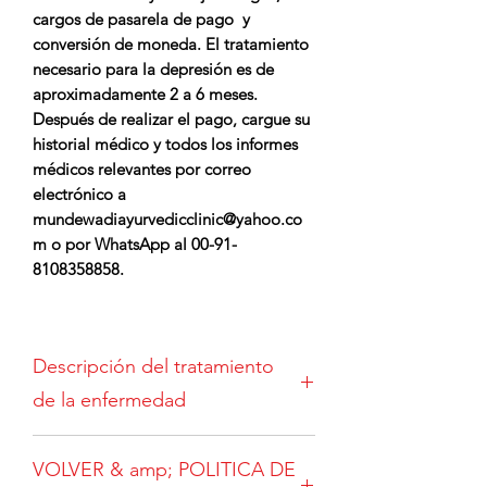
cargos de pasarela de pago y
conversión de moneda. El tratamiento
necesario para la depresión es de
aproximadamente 2 a 6 meses.
Después de realizar el pago, cargue su
historial médico y todos los informes
médicos relevantes por correo
electrónico a
mundewadiayurvedicclinic@yahoo.co
m o por WhatsApp al 00-91-
8108358858.
Descripción del tratamiento
de la enfermedad
La depresión crónica, como su nombre
VOLVER & amp; POLITICA DE
indica, es una depresión de leve a