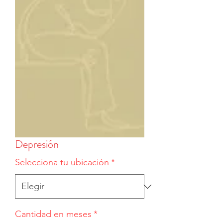
Depresión
Selecciona tu ubicación
*
Cantidad en meses
*