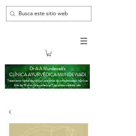
Dr A A Mundewadi's
CLÍNICA AYURVÉDICA MUNDEWADI
i
Tratamiento herbal ayurvédico para todas las enfermedades crón
cas
Más de 35 años de experiencia/3 pacientes tratados Lakh