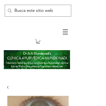
Dr A A Mundewadi's
CLÍNICA AYURVÉDICA MUNDEWADI
i
Tratamiento herbal ayurvédico para todas las enfermedades crón
cas
Más de 35 años de experiencia/3 pacientes tratados Lakh