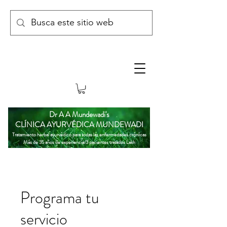
Dr A A Mundewadi's
CLÍNICA AYURVÉDICA MUNDEWADI
i
Tratamiento herbal ayurvédico para todas las enfermedades crón
cas
Más de 35 años de experiencia/3 pacientes tratados Lakh
Programa tu
servicio